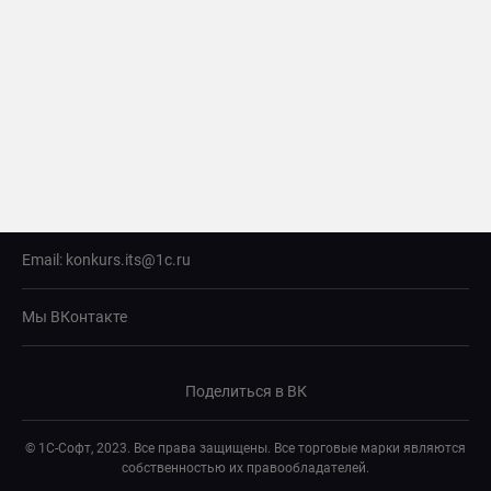
Email:
konkurs.its@1c.ru
Мы ВКонтакте
Поделиться в ВК
© 1С-Софт, 2023. Все права защищены. Все торговые марки являются
собственностью их правообладателей.