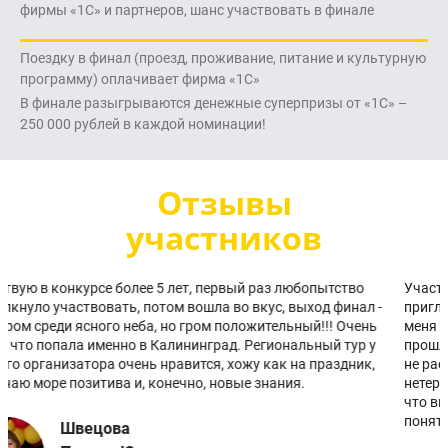
фирмы «1С» и партнеров, шанс участвовать в финале
Поездку в финал (проезд, проживание, питание и культурную
программу) оплачивает фирма «1С»
В финале разыгрываются денежные суперпризы от «1С» –
250 000 рублей в каждой номинации!
Отзывы
участников
Участвую уже не первый год, каждый год приходит письмо с
приглашением на электронную почту. Отборочный этап для
меня проходит всегда легко. На региональном этапе в
прошлом году была очень уверена в своих силах, но на победу
не рассчитывала, но когда узнала баллы за тест, с
нетерпением ждала результата за «частьС»... Когда узнала,
что вышла в финал, прыгала от счастья - дети не могли
понять, что случилось с мамой. Счастью не было предела!